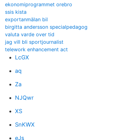
ekonomiprogrammet orebro
ssis kista
exportanmälan bil
birgitta andersson specialpedagog
valuta varde over tid
jag vill bli sportjournalist
telework enhancement act
LcGX
aq
Za
NJQwr
XS
SnKWX
eJs