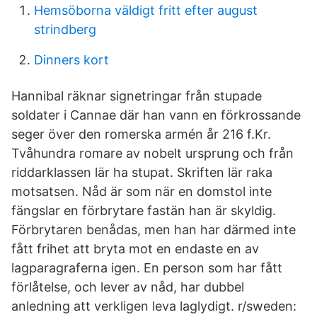
Hemsöborna väldigt fritt efter august
strindberg
Dinners kort
Hannibal räknar signetringar från stupade
soldater i Cannae där han vann en förkrossande
seger över den romerska armén år 216 f.Kr.
Tvåhundra romare av nobelt ursprung och från
riddarklassen lär ha stupat. Skriften lär raka
motsatsen. Nåd är som när en domstol inte
fängslar en förbrytare fastän han är skyldig.
Förbrytaren benådas, men han har därmed inte
fått frihet att bryta mot en endaste en av
lagparagraferna igen. En person som har fått
förlåtelse, och lever av nåd, har dubbel
anledning att verkligen leva laglydigt. r/sweden: