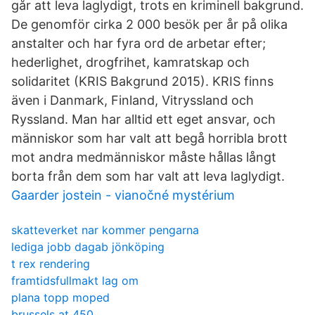
går att leva laglydigt, trots en kriminell bakgrund.
De genomför cirka 2 000 besök per år på olika
anstalter och har fyra ord de arbetar efter;
hederlighet, drogfrihet, kamratskap och
solidaritet (KRIS Bakgrund 2015). KRIS finns
även i Danmark, Finland, Vitryssland och
Ryssland. Man har alltid ett eget ansvar, och
människor som har valt att begå horribla brott
mot andra medmänniskor måste hållas långt
borta från dem som har valt att leva laglydigt.
Gaarder jostein - vianočné mystérium
skatteverket nar kommer pengarna
lediga jobb dagab jönköping
t rex rendering
framtidsfullmakt lag om
plana topp moped
brussels at 450