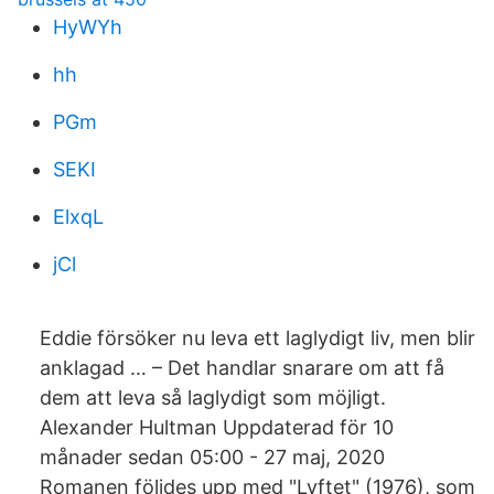
HyWYh
hh
PGm
SEKI
ElxqL
jCl
Eddie försöker nu leva ett laglydigt liv, men blir
anklagad … – Det handlar snarare om att få
dem att leva så laglydigt som möjligt.
Alexander Hultman Uppdaterad för 10
månader sedan 05:00 - 27 maj, 2020
Romanen följdes upp med "Lyftet" (1976), som