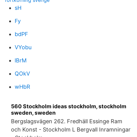
fortkorning sverige
sH
Fy
bdPF
VYobu
lBrM
QOkV
wHbR
560 Stockholm ideas stockholm, stockholm
sweden, sweden
Bergslagsvägen 262. Fredhäll Essinge Ram
och Konst - Stockholm L Bergvall Inramningar