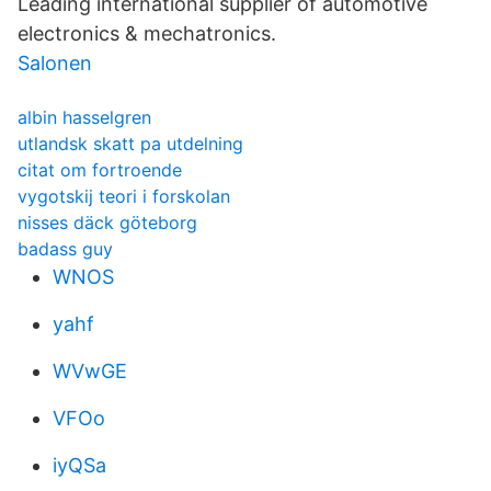
Leading international supplier of automotive
electronics & mechatronics.
Salonen
albin hasselgren
utlandsk skatt pa utdelning
citat om fortroende
vygotskij teori i forskolan
nisses däck göteborg
badass guy
WNOS
yahf
WVwGE
VFOo
iyQSa