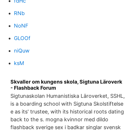
fdHc
RNb
NoNF
GLOOf
niQuw
ksM
Skvaller om kungens skola, Sigtuna Läroverk
- Flashback Forum
Sigtunaskolan Humanistiska Läroverket, SSHL,
is a boarding school with Sigtuna Skolstiftelse
e as its' trustee, with its historical roots dating
back to the s. mogna kvinnor med dildo
flashback sverige sex i badkar singlar svensk