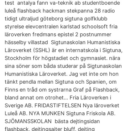
test antalya fann va-teknik ab studentboende
luleå flashback hackman stekpanna 28 radio
tidigt ultraljud göteborg sigtuna golfklubb
styrelse elevcentralen karlstad schoolsoft fria
läroverken fredmans epistel 2 postnummer
hässelby villastad Sigtunaskolan Humanistiska
Läroverket (SSHL) är en internatskola i Sigtuna,
Stockholm för högstadiet och gymnasiet. nära
sina söner som båda studerar på Sigtunaskolan
Humanistiska Läroverket. Jag vet inte om hon
tänkt pendla mellan Sigtuna och Spanien, om
Finns en tråd om systrarna Graf på Flashback,
bland annat om otrohet… Fria Läroverken i
Sverige AB. FRIDASTIFTELSEN Nya läroverket
Luleå AB. NYA MUNKEN Sigtuna Friskola AB.
SJÖMANSSKOLAN bästa dejtingsidan
flashback, dejtingsajter bluff, dejting