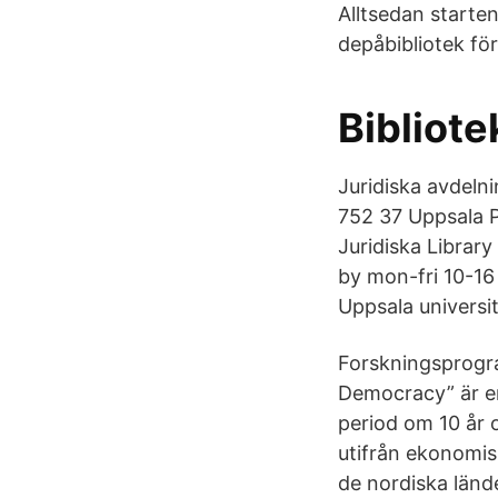
Alltsedan starte
depåbibliotek fö
Bibliote
Juridiska avdeln
752 37 Uppsala 
Juridiska Librar
by mon-fri 10-16
Uppsala universit
Forskningsprogra
Democracy” är en
period om 10 år 
utifrån ekonomiska
de nordiska länd