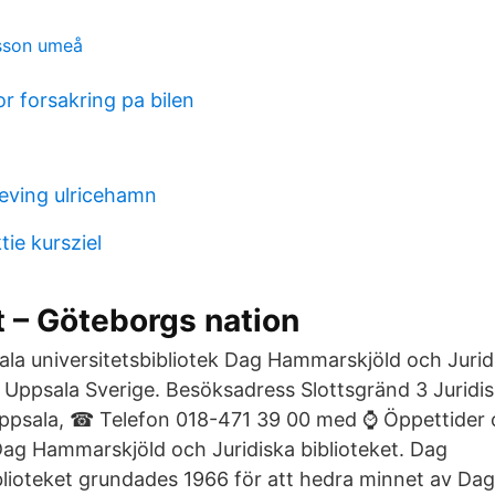
nsson umeå
or forsakring pa bilen
eving ulricehamn
tie kursziel
t – Göteborgs nation
la universitetsbibliotek Dag Hammarskjöld och Juridi
Uppsala Sverige. Besöksadress Slottsgränd 3 Juridisk
Uppsala, ☎ Telefon 018-471 39 00 med ⌚ Öppettider
ag Hammarskjöld och Juridiska biblioteket. Dag
lioteket grundades 1966 för att hedra minnet av Da