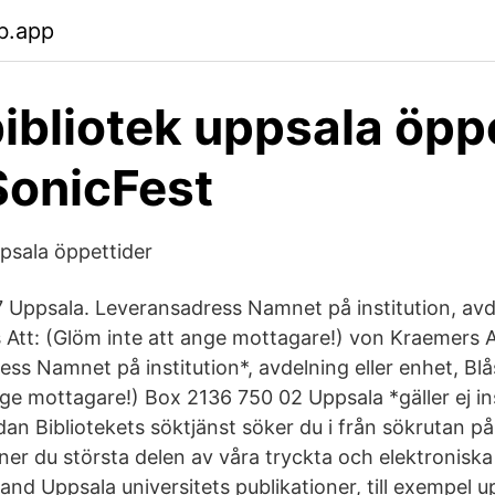
b.app
ibliotek uppsala öpp
SonicFest
ppsala öppettider
 Uppsala. Leveransadress Namnet på institution, avde
 Att: (Glöm inte att ange mottagare!) von Kraemers A
ss Namnet på institution*, avdelning eller enhet, Blå
ge mottagare!) Box 2136 750 02 Uppsala *gäller ej in
an Bibliotekets söktjänst söker du i från sökrutan på
nner du största delen av våra tryckta och elektronisk
bland Uppsala universitets publikationer, till exempel 