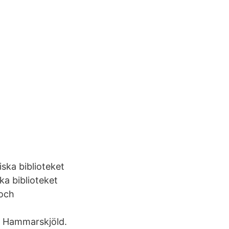
ska biblioteket
a biblioteket
 och
g Hammarskjöld.