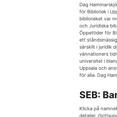
Dag Hammarskjöld
för Bibliotek i 
biblioteket var 
och Juridiska bib
Öppettider för B
ett ståndsmässigt
särskilt i juridik
vännationers ti
universitet i bla
Uppsala och ansv
för alla. Dag Ham
SEB: Ba
Klicka på namnet
detaljer. Gottsu