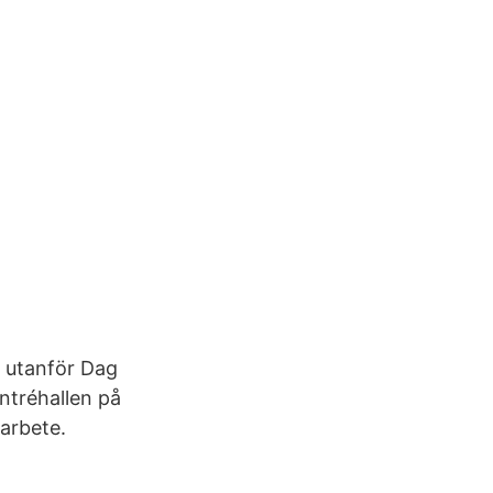
t utanför Dag
entréhallen på
sarbete.