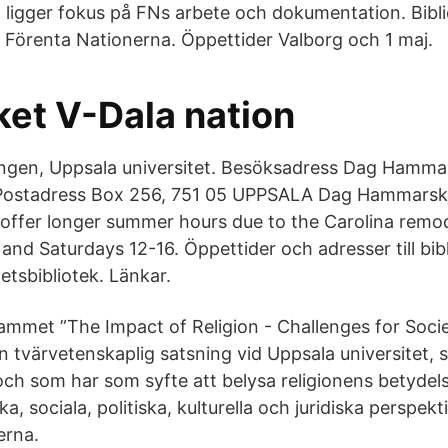
n ligger fokus på FNs arbete och dokumentation. Bibli
r Förenta Nationerna. Öppettider Valborg och 1 maj.
ket V-Dala nation
ingen, Uppsala universitet. Besöksadress Dag Hammar
Postadress Box 256, 751 05 UPPSALA Dag Hammarsk
y offer longer summer hours due to the Carolina rem
 and Saturdays 12-16. Öppettider och adresser till bi
etsbibliotek. Länkar.
mmet ”The Impact of Religion - Challenges for Soci
 tvärvetenskaplig satsning vid Uppsala universitet, 
och som har som syfte att belysa religionens betydels
, sociala, politiska, kulturella och juridiska perspekti
erna.