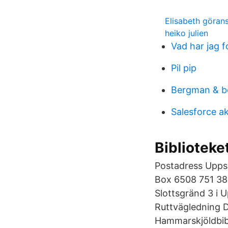
Elisabeth göra
heiko julien
Vad har jag f
Pil pip
Bergman & b
Salesforce ak
Biblioteke
Postadress Uppsa
Box 6508 751 38 
Slottsgränd 3 i 
Ruttvägledning D
Hammarskjöldbib