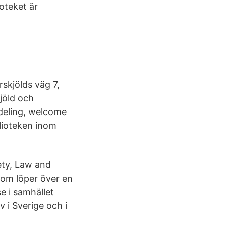
oteket är
skjölds väg 7,
jöld och
odeling, welcome
blioteken inom
ety, Law and
som löper över en
e i samhället
v i Sverige och i