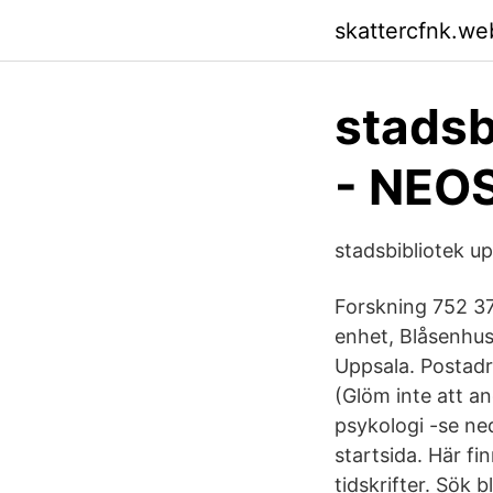
skattercfnk.we
stadsb
- NEO
stadsbibliotek u
Forskning 752 37
enhet, Blåsenhus
Uppsala. Postadre
(Glöm inte att an
psykologi -se ned
startsida. Här fi
tidskrifter. Sök 