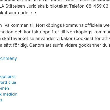
 Stiftelsen Juridiska biblioteket Telefon 08-459 03
okatsamfundet.se.
h Välkommen till Norrköpings kommuns officiella we
ormation och kontaktuppgifter till Norrköpings kommun
 skatteverket.se använder vi kakor (cookies) för att
ra sätt för dig. Genom att surfa vidare godkänner du 
unchmeny
 optioner
word clue
women
k medicin
ns