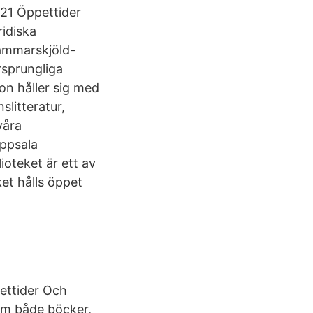
021 Öppettider
idiska
Hammarskjöld-
rsprungliga
on håller sig med
slitteratur,
våra
ppsala
ioteket är ett av
et hålls öppet
pettider Och
hem både böcker,