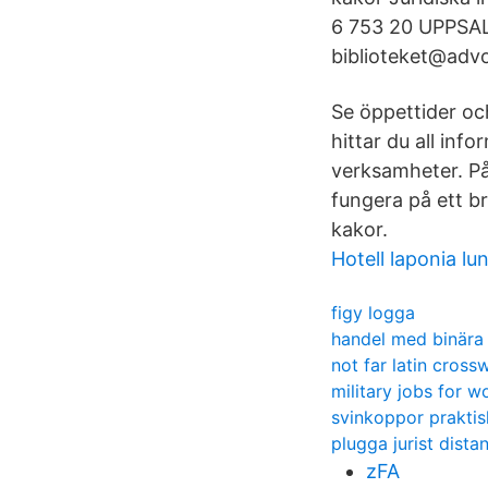
6 753 20 UPPSALA
biblioteket@adv
Se öppettider oc
hittar du all inf
verksamheter. På
fungera på ett b
kakor.
Hotell laponia l
figy logga
handel med binära
not far latin cross
military jobs for 
svinkoppor praktis
plugga jurist dista
zFA