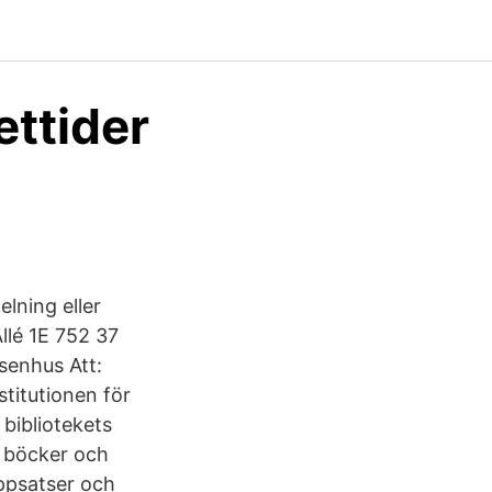
ettider
lning eller
llé 1E 752 37
senhus Att:
stitutionen för
 bibliotekets
a böcker och
uppsatser och