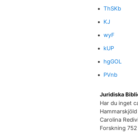
ThSKb
KJ
wyF
kUP
hgGOL
PVnb
Juridiska Bibl
Har du inget c
Hammarskjöld o
Carolina Rediv
Forskning 752