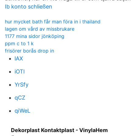
Ib konto schließen
hur mycket bath får man föra in i thailand
lagen om vård av missbrukare
1177 mina sidor jönköping
ppm c to 1 k
frisörer borås drop in
lAX
iOTl
YrSfy
qCZ
qiWeL
Dekorplast Kontaktplast - VinylaHem