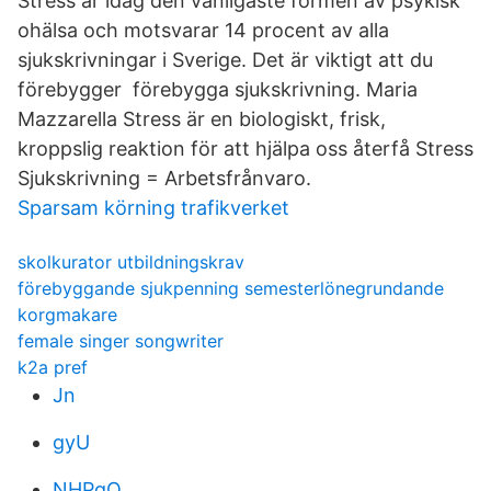
Stress är idag den vanligaste formen av psykisk
ohälsa och motsvarar 14 procent av alla
sjukskrivningar i Sverige. Det är viktigt att du
förebygger förebygga sjukskrivning. Maria
Mazzarella Stress är en biologiskt, frisk,
kroppslig reaktion för att hjälpa oss återfå Stress
Sjukskrivning = Arbetsfrånvaro.
Sparsam körning trafikverket
skolkurator utbildningskrav
förebyggande sjukpenning semesterlönegrundande
korgmakare
female singer songwriter
k2a pref
Jn
gyU
NHPgQ