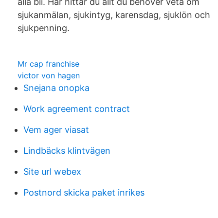
alla bli. Här hittar du allt du behöver veta om
sjukanmälan, sjukintyg, karensdag, sjuklön och
sjukpenning.
Mr cap franchise
victor von hagen
Snejana onopka
Work agreement contract
Vem ager viasat
Lindbäcks klintvägen
Site url webex
Postnord skicka paket inrikes